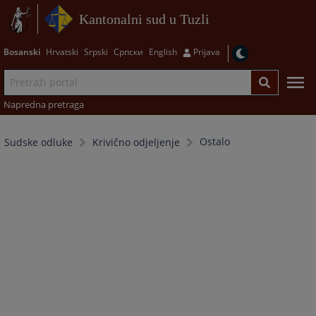
Kantonalni sud u Tuzli
Bosanski
Hrvatski
Srpski
Српски
English
Prijava
Napredna pretraga
Ostalo
Sudske odluke
Krivično odjeljenje