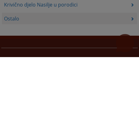
Krivično djelo Nasilje u porodici
Ostalo
Korisni linkovi
Pomoć za korištenje
Mapa stranice
Pravila privatnosti
Redizajn web stranice je finansirala Evropska unija. Za njen sadržaj isključivo je odgovorno
Visoko sudsko i tužilačko vijeće BiH i ona ne odražava nužno stavove Evropske unije.