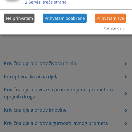
↓
2
Servisi treće strane
Ne prihvatam
Prihvatam odabrane
Prihvatam sve
Pokreće Klaro!
Krivična djela protiv života i tijela
Koruptivna krivična djela
Krivična djela u vezi sa proizvodnjom i prometom
opojnih droga
Krivična djela protiv imovine
Krivična djela protiv sigurnosti javnog prometa