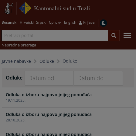
Kantonalni sud u Tuzli
Bosanski
Hrvatski
Srpski
Српски
English
Prijava
Napredna pretraga
Odluke
Javne nabavke
Odluke
Odluke
Navigate
Navigate
Odluka o izboru najpovoljnijeg ponuđača
forward
forward
19.11.2025.
to
to
interact
interact
Odluka o izboru najpovoljnijeg ponuđača
with
with
28.10.2025.
the
the
calendar
calendar
Odluka o izboru najpovoljnijeg ponuđača
and
and