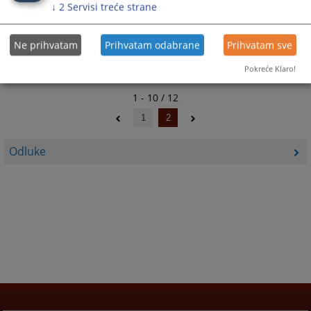
↓
2
Servisi treće strane
Odluka o poništenju javne nabavke
28.08.2018.
Ne prihvatam
Prihvatam odabrane
Prihvatam sve
Pokreće Klaro!
1 - 10 / 12
1
2
Odluke