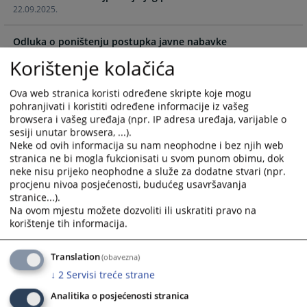
22.09.2025.
select
select
a
a
Odluka o poništenju postupka javne nabavke
date.
date.
02.11.2023.
Press
Press
Korištenje kolačića
the
the
Odluka o poništenju postupka
question
question
Ova web stranica koristi određene skripte koje mogu
10.12.2020.
mark
mark
pohranjivati i koristiti određene informacije iz vašeg
key
key
browsera i vašeg uređaja (npr. IP adresa uređaja, varijable o
Odluka o izboru najpovoljnijeg ponuđača
sesiji unutar browsera, ...).
to
to
10.12.2020.
Neke od ovih informacija su nam neophodne i bez njih web
get
get
stranica ne bi mogla fukcionisati u svom punom obimu, dok
the
the
neke nisu prijeko neophodne a služe za dodatne stvari (npr.
Odluka o izboru najpovoljnijeg ponuđača
keyboard
keyboard
procjenu nivoa posjećenosti, budućeg usavršavanja
02.10.2019.
shortcuts
shortcuts
stranice...).
for
for
Na ovom mjestu možete dozvoliti ili uskratiti pravo na
Odluka za nabavku kompjuterske opreme i namještaja za
korištenje tih informacija.
changing
changing
opremanje sudnica i sale
dates.
dates.
02.09.2019.
Translation
(obavezna)
↓
2
Servisi treće strane
Odluka za nabavku plakara
25.10.2018.
Analitika o posjećenosti stranica