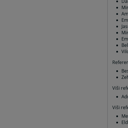
Da
Mir
Am
Em
Ja
Mir
Em
Be
Vil
Referen
Be
Ze
Viši re
Ad
Viši re
Me
Eld