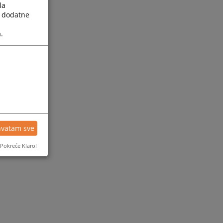
la
a dodatne
.
hvatam sve
Pokreće Klaro!