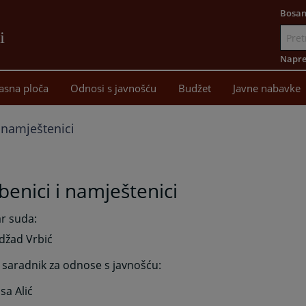
Bosan
i
Idi
na
Napre
sadržaj
asna ploča
Odnosi s javnošću
Budžet
Javne nabavke
i namještenici
benici i namještenici
r suda:
džad Vrbić
 saradnik za odnose s javnošću:
isa Alić