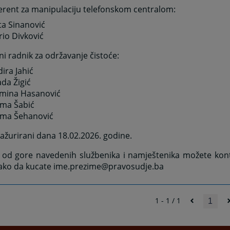
ferent za manipulaciju telefonskom centralom:
ta Sinanović
rio Divković
 radnik za održavanje čistoće:
ira Jahić
ada Žigić
smina Hasanović
lma Šabić
lma Šehanović
ažurirani dana 18.02.2026. godine.
 od gore navedenih službenika i namještenika možete kont
tako da kucate ime.prezime@pravosudje.ba
1 - 1 / 1
1