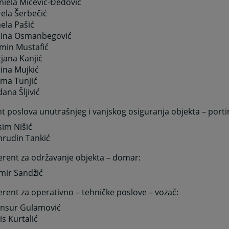
niela Mićević-Đedović
ela Šerbečić
ela Pašić
ina Osmanbegović
smin Mustafić
jana Kanjić
ina Mujkić
lma Tunjić
dana Šljivić
t poslova unutrašnjeg i vanjskog osiguranja objekta – portir
sim Nišić
hrudin Tankić
ferent za održavanje objekta
– domar:
mir Sandžić
ferent za operativno – tehničke poslove – vozač:
nsur Gulamović
is Kurtalić