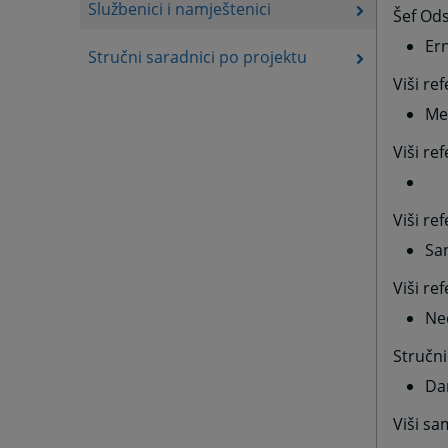
Službenici i namještenici
Šef Ods
Er
Stručni saradnici po projektu
Viši re
Me
Viši re
Viši re
Sa
Viši re
Ne
Stručni
Da
Viši sa