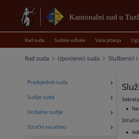
Kantonalni sud u Tuzl
Rad suda
Sudske odluke
Vaša pitanja
Ogl
Službenici 
Rad suda
Uposlenici suda
Predsjednik suda
Služ
Sudije suda
Sekreta
Ne
Dodatne sudije
Stručni
Stručni saradnici
Ad