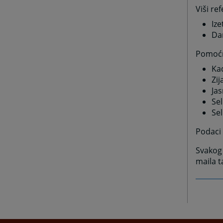
Viši re
Ize
Da
Pomoćni
Kad
Zij
Ja
Se
Se
Podaci 
Svakog
maila 