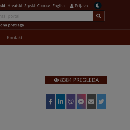
ski
Hrvatski
Srpski
Српски
English
Prijava
dna pretraga
Kontakt
8384
PREGLEDA