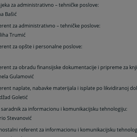
jeka za administrativno – tehničke poslove:
na Bašić
ferent za administrativno – tehničke poslove:
liha Trumić
ferent za opšte i personalne poslove:
ferent za obradu finansijske dokumentacije i pripreme za knji
nela Gulamović
ferent naplate, nabavke materijala i isplate po likvidiranoj d
džad Goletić
 saradnik za
informacionu i komunikacijsku tehnologiju:
rio Stevanović
mostalni referent za informacionu i komunikacijsku tehnolog