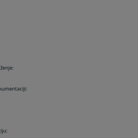
ženje:
okumentaciji:
iju: