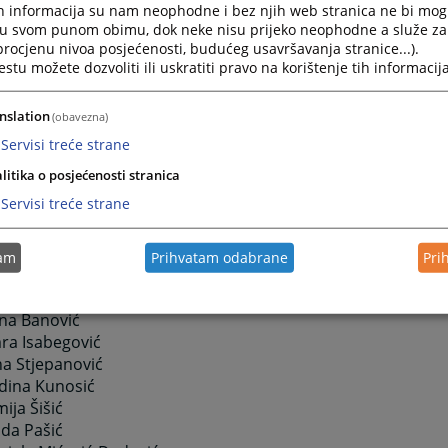
h informacija su nam neophodne i bez njih web stranica ne bi mog
ferenti za operativno – tehničke poslove:
i u svom punom obimu, dok neke nisu prijeko neophodne a služe z
 procjenu nivoa posjećenosti, budućeg usavršavanja stranice...).
rmela Saračić
tu možete dozvoliti ili uskratiti pravo na korištenje tih informacija
a Soljankić
tka Šabić
nslation
(obavezna)
ija Avdić
ina Hasić
Servisi treće strane
ida Cifrić
litika o posjećenosti stranica
ira Mehmedinović
Servisi treće strane
ira Zukić
hra Salamović
lima Medić
tam
Prihvatam odabrane
Pri
nja Avdibašić
ta Jakovljević
sna Banović
ra Isabegović
na Stjepanović
dina Kunosić
ija Šišić
ida Pašić