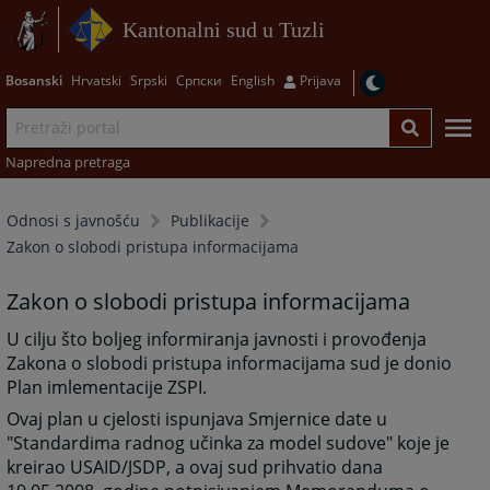
Kantonalni sud u Tuzli
Bosanski
Hrvatski
Srpski
Српски
English
Prijava
Napredna pretraga
Odnosi s javnošću
Publikacije
Zakon o slobodi pristupa informacijama
Zakon o slobodi pristupa informacijama
U cilju što boljeg informiranja javnosti i provođenja
Zakona o slobodi pristupa informacijama sud je donio
Plan imlementacije ZSPI.
Ovaj plan u cjelosti ispunjava Smjernice date u
"Standardima radnog učinka za model sudove" koje je
kreirao USAID/JSDP, a ovaj sud prihvatio dana