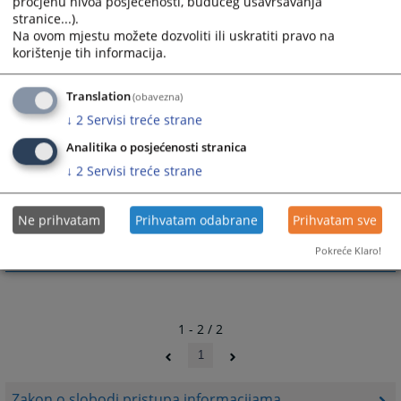
procjenu nivoa posjećenosti, budućeg usavršavanja
stranice...).
7969
PREGLEDA
Na ovom mjestu možete dozvoliti ili uskratiti pravo na
korištenje tih informacija.
Translation
(obavezna)
↓
2
Servisi treće strane
Prateći dokumenti
Analitika o posjećenosti stranica
↓
2
Servisi treće strane
Indeks registar
Obrazac zahtjeva za pristup informacijama
Ne prihvatam
Prihvatam odabrane
Prihvatam sve
Pokreće Klaro!
1 - 2 / 2
1
Zakon o slobodi pristupa informacijama