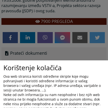
19.05.2008. godine potpisivanjem Memoranduma o
razumijevanju između VSTV-a, Projekta sektora razvoja
pravosuđa (JSDP) i ovog suda.
7900
PREGLEDA
Prateći dokumenti
Zakon o slobodi pristupa informacijama
Korištenje kolačića
Ova web stranica koristi određene skripte koje mogu
pohranjivati i koristiti određene informacije iz vašeg
browsera i vašeg uređaja (npr. IP adresa uređaja, varijable o
Obrazac zahtjeva za pristup informacijama
sesiji unutar browsera, ...).
Neke od ovih informacija su nam neophodne i bez njih web
U prilogu se nalazi obrazac zahtjeva za pristup
stranica ne bi mogla fukcionisati u svom punom obimu, dok
neke nisu prijeko neophodne a služe za dodatne stvari (npr.
informacijama