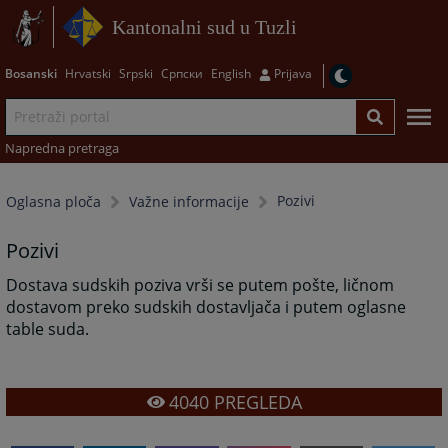
Kantonalni sud u Tuzli
Bosanski
Hrvatski
Srpski
Српски
English
Prijava
Napredna pretraga
Pozivi
Oglasna ploča
Važne informacije
Pozivi
Dostava sudskih poziva vrši se putem pošte, ličnom
dostavom preko sudskih dostavljača i putem oglasne
table suda.
4040
PREGLEDA