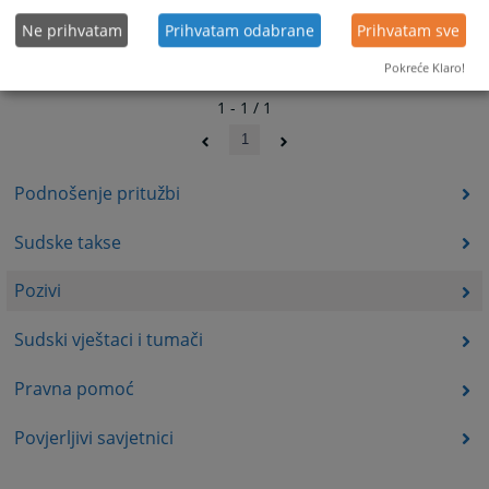
Ne prihvatam
Prihvatam odabrane
Prihvatam sve
Pokreće Klaro!
1 - 1 / 1
1
Podnošenje pritužbi
Sudske takse
Pozivi
Sudski vještaci i tumači
Pravna pomoć
Povjerljivi savjetnici