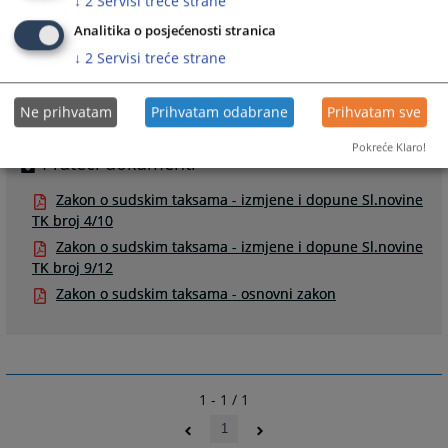
↓
2
Servisi treće strane
Analitika o posjećenosti stranica
Linkovi
↓
2
Servisi treće strane
Izračunajte vrijednost sudske takse za vaš predmet
Ne prihvatam
Prihvatam odabrane
Prihvatam sve
Pokreće Klaro!
Prateći dokumenti
Zakon o sudskim taksama - izmjene i dopune Sl.novine
TK broj 4/10
Zakon o sudskim taksama - izmjene i dopune Sl.novine
TK broj 9/12
Zakon o sudskim taksama - osnovni zakon
1 - 1 / 1
1