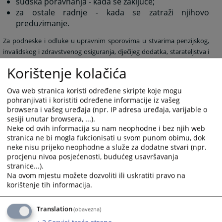
sudska poravnanja - kada se zaključe;
za ostale radnje - kada se zatraži njihovo
preduzimanje.
Za podneske i odluke u upravnim sporovima u stvarima penzijskog,
invalidskog i zdravstvenog osiguranja, dječijeg dodatka, starateljstva i
socijalne pomoći, taksa se plaća samo ako tužba bude odbijena ili
Korištenje kolačića
odbačena, a taksena obaveza nastaje danom pravosnažnosti odluke
kojom je tužba odbijena ili obačena.
Ova web stranica koristi određene skripte koje mogu
Ako stranka sudu dostavi podnesak bez dokaza o paćenoj taksi, sud
pohranjivati i koristiti određene informacije iz vašeg
će pozvati stranku, odnosno njenog punomoćnika da uplati
browsera i vašeg uređaja (npr. IP adresa uređaja, varijable o
odgovarajuću taksu u roku od 8 (osam) dana, pa u koliko stranka ne
sesiji unutar browsera, ...).
uplati taksu u ovom roku sud će nastaviti postupak i pristupiti
Neke od ovih informacija su nam neophodne i bez njih web
stranica ne bi mogla fukcionisati u svom punom obimu, dok
prinudnoj naplati takse.
neke nisu prijeko neophodne a služe za dodatne stvari (npr.
procjenu nivoa posjećenosti, budućeg usavršavanja
stranice...).
5486
PREGLEDA
Na ovom mjestu možete dozvoliti ili uskratiti pravo na
korištenje tih informacija.
Translation
(obavezna)