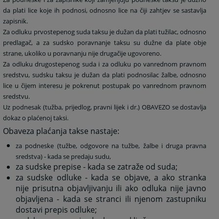
da plati lice koje ih podnosi, odnosno lice na čiji zahtjev se sastavlja
zapisnik.
Za odluku prvostepenog suda taksu je dužan da plati tužilac, odnosno
predlagač, a za sudsko poravnanje taksu su dužne da plate obje
strane, ukoliko u poravnanju nije drugačije ugovoreno.
Za odluku drugostepenog suda i za odluku po vanrednom pravnom
sredstvu, sudsku taksu je dužan da plati podnosilac žalbe, odnosno
lice u čijem interesu je pokrenut postupak po vanrednom pravnom
sredstvu.
Uz podnesak (tužba, prijedlog, pravni lijek i dr.) OBAVEZO se dostavlja
dokaz o plaćenoj taksi.
Obaveza plaćanja takse nastaje:
za podneske (tužbe, odgovore na tužbe, žalbe i druga pravna
sredstva) - kada se predaju sudu,
za sudske prepise - kada se zatraže od suda;
za sudske odluke - kada se objave, a ako stranka
nije prisutna objavljivanju ili ako odluka nije javno
objavljena - kada se stranci ili njenom zastupniku
dostavi prepis odluke;