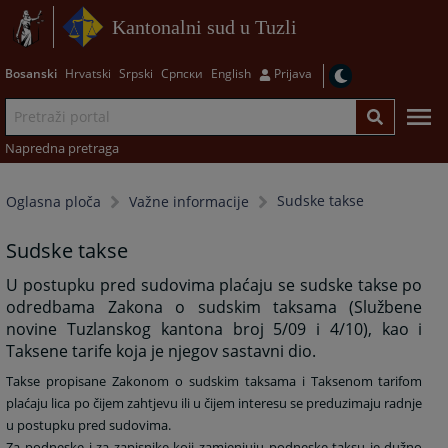
Kantonalni sud u Tuzli
Bosanski
Hrvatski
Srpski
Српски
English
Prijava
Napredna pretraga
Sudske takse
Oglasna ploča
Važne informacije
Sudske takse
U postupku pred sudovima plaćaju se sudske takse po
odredbama Zakona o sudskim taksama (Službene
novine Tuzlanskog kantona broj 5/09 i 4/10), kao i
Taksene tarife koja je njegov sastavni dio.
Takse propisane Zakonom o sudskim taksama i Taksenom tarifom
plaćaju lica po čijem zahtjevu ili u čijem interesu se preduzimaju radnje
u postupku pred sudovima.
Za podneske i za zapisnike koji zamjenjuju podneske taksu je dužno