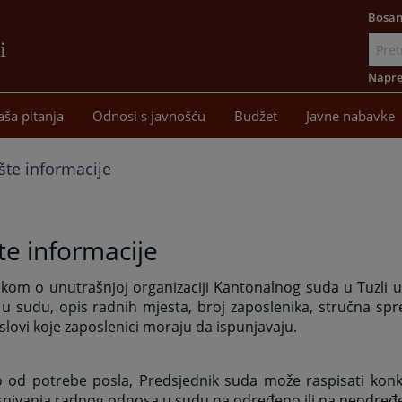
Bosan
i
Idi
na
Napre
sadržaj
aša pitanja
Odnosi s javnošću
Budžet
Javne nabavke
te informacije
e informacije
ikom o unutrašnjoj organizaciji Kantonalnog suda u Tuzli 
u sudu, opis radnih mjesta, broj zaposlenika, stručna spr
slovi koje zaposlenici moraju da ispunjavaju.
 od potrebe posla, Predsjednik suda može raspisati konkur
asnivanja radnog odnosa u sudu na određeno ili na neodređ