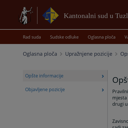
Kantonalni sud u Tuzl
Rad suda
Sudske odluke
Oglasna ploča
V
Opš
Oglasna ploča
Upražnjene pozicije
Opšte informacije
Opšt
Objavljene pozicije
Praviln
mjesta 
drugi u
Zavisno
radi z