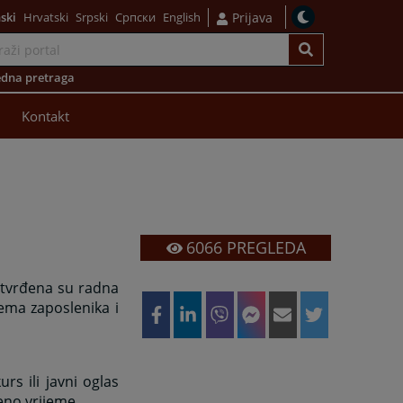
ski
Hrvatski
Srpski
Српски
English
Prijava
dna pretraga
Kontakt
6066
PREGLEDA
utvrđena su radna
ema zaposlenika i
s ili javni oglas
eno vrijeme.