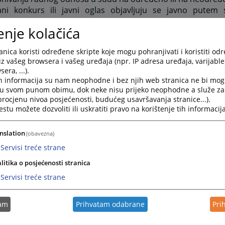
ani konkurs ili javni oglas objavljuju se javno putem 
sanja.
enje kolačića
slovi za zasnivanje radnog odnosa za zaposlenike državne 
isani Zakonom održavnoj službi u Federaciji Bosne I Herce
nica koristi određene skripte koje mogu pohranjivati i koristiti od
uslovi za zasnivanje radnog odnosa za zaposlenike namje
iz vašeg browsera i vašeg uređaja (npr. IP adresa uređaja, varijable 
ani Zakonom o namještenicima
era, ...).
h informacija su nam neophodne i bez njih web stranica ne bi mog
slovi za kandidata su:
i u svom punom obimu, dok neke nisu prijeko neophodne a služe z
 procjenu nivoa posjećenosti, budućeg usavršavanja stranice...).
tu možete dozvoliti ili uskratiti pravo na korištenje tih informacija
da je državljanin Bosne i Hercegovine,
da je stariji od 18 godina,
nslation
(obavezna)
da ima opštu zdravstvenu sposobnost,
da je po svojim radnim i ljudskim kvalitetima dostoja
Servisi treće strane
službenika,
litika o posjećenosti stranica
da nije osuđivan za krivično djelo na bezuslovnu kaznu za
Servisi treće strane
šest mjeseci ili za krivično djelo koje ga čini nepodob
poslova u sudu i
da ispunjava druge uslove utvrđene zakonom, drugim prop
tam
Prihvatam odabrane
Pri
unutrašnjoj organizaciji radnih mjesta u sudu.