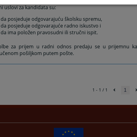
 uslovi za kandidata su:
da posjeduje odgovarajuću školsku spremu,
da posjeduje odgovarajuće radno iskustvo i
da ima položen pravosudni ili stručni ispit.
lbe za prijem u radni odnos predaju se u prijemnu kanc
učenom pošiljkom putem pošte.
1 - 1 / 1
1