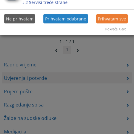
↓
2
Servisi treće strane
Ne prihvatam
Prihvatam odabrane
Prihvatam sve
Pokreće Klaro!
1 - 1 / 1
1
Radno vrijeme
Uvjerenja i potvrde
Prijem pošte
Razgledanje spisa
Žalbe na sudske odluke
Medijacija