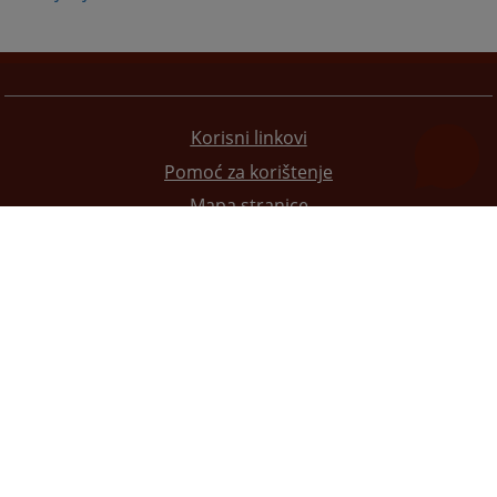
Korisni linkovi
Pomoć za korištenje
Mapa stranice
Pravila privatnosti
Redizajn web stranice je finansirala Evropska unija. Za njen sadržaj isključivo je odgovorno
Visoko sudsko i tužilačko vijeće BiH i ona ne odražava nužno stavove Evropske unije.
© 2021
Visoko sudsko i tužilačko vijeće