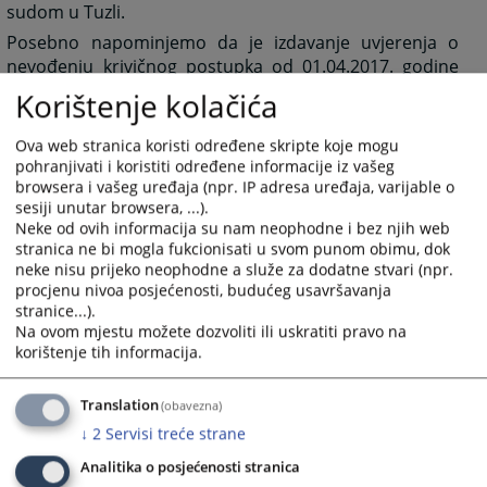
sudom u Tuzli.
Posebno napominjemo da je izdavanje uvjerenja o
nevođenju krivičnog postupka od 01.04.2017. godine
prešlo u nadležnost Općinskih sudova.
Korištenje kolačića
Ova web stranica koristi određene skripte koje mogu
pohranjivati i koristiti određene informacije iz vašeg
10589
PREGLEDA
browsera i vašeg uređaja (npr. IP adresa uređaja, varijable o
sesiji unutar browsera, ...).
Neke od ovih informacija su nam neophodne i bez njih web
stranica ne bi mogla fukcionisati u svom punom obimu, dok
neke nisu prijeko neophodne a služe za dodatne stvari (npr.
procjenu nivoa posjećenosti, budućeg usavršavanja
stranice...).
Na ovom mjestu možete dozvoliti ili uskratiti pravo na
korištenje tih informacija.
Translation
(obavezna)
↓
2
Servisi treće strane
Analitika o posjećenosti stranica