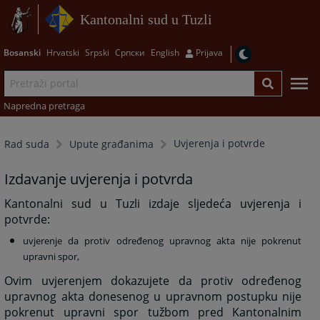
Kantonalni sud u Tuzli
Bosanski
Hrvatski
Srpski
Српски
English
Prijava
Napredna pretraga
Uvjerenja i potvrde
Rad suda
Upute građanima
Izdavanje uvjerenja i potvrda
Kantonalni sud u Tuzli izdaje sljedeća uvjerenja i
potvrde:
uvjerenje da protiv određenog upravnog akta nije pokrenut
upravni spor,
Ovim uvjerenjem dokazujete da protiv određenog
upravnog akta donesenog u upravnom postupku nije
pokrenut upravni spor tužbom pred Kantonalnim