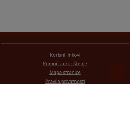
Korisni linkovi
Pomoć za korištenje
Mapa stranice
Pravila privatnosti
Redizajn web stranice je finansirala Evropska unija. Za njen sadržaj isključivo je odgovorno
Visoko sudsko i tužilačko vijeće BiH i ona ne odražava nužno stavove Evropske unije.