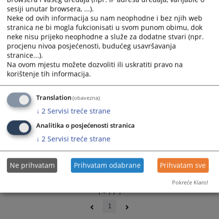
ili za sve zaposlene u Kantonalnom sudu u
sesiji unutar browsera, ...).
Tuzli:
ime.prezime@pravosudje.ba
Neke od ovih informacija su nam neophodne i bez njih web
npr.
marko.maric@pravosudje.ba
stranica ne bi mogla fukcionisati u svom punom obimu, dok
neke nisu prijeko neophodne a služe za dodatne stvari (npr.
procjenu nivoa posjećenosti, budućeg usavršavanja
10466
PREGLEDA
stranice...).
Na ovom mjestu možete dozvoliti ili uskratiti pravo na
korištenje tih informacija.
Translation
(obavezna)
↓
2
Servisi treće strane
Analitika o posjećenosti stranica
↓
2
Servisi treće strane
Ne prihvatam
Prihvatam odabrane
Prihvatam sve
Pokreće Klaro!
1 - 1 / 1
1