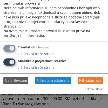
počinje koristiti.
sesiji unutar browsera, ...).
Neke od ovih informacija su nam neophodne i bez njih web
1988. godine na zahtjev Višeg suda u Tuzli izvršena je
stranica ne bi mogla fukcionisati u svom punom obimu, dok
sa istočne strane dogradnja dijela objekta u površini
neke nisu prijeko neophodne a služe za dodatne stvari (npr.
od 286,14 m2. Cjelokupna pravosudna zgrada koja je
procjenu nivoa posjećenosti, budućeg usavršavanja
vlasništvo Kantonalnog suda u Tuzli ima površinu
stranice...).
3.838,06 m2.
Na ovom mjestu možete dozvoliti ili uskratiti pravo na
korištenje tih informacija.
U proteklom periodu izvršena je rekonstrukcija krova
objekta i vršene su rekonstrukcije unutar objekta koje
se odnose na radove tekućeg održavanja.
Translation
(obavezna)
↓
2
Servisi treće strane
2008. godine završena je rekonstrukcija prizemlja
objekta kojeg zajedno koriste Kantonalni sud u Tuzli i
Analitika o posjećenosti stranica
Općinski sud u Tuzli, a sredstva za ovu rekonstrukciju u
↓
2
Servisi treće strane
iznosu od oko 200.000,00 KM, u okviru Projekta
reforme sudske administracije, obezbijedila je
Ne prihvatam
Prihvatam odabrane
Prihvatam sve
Američka organizacija USAID.
U januaru 2009. godine izvršena je rekonstrukcija
Pokreće Klaro!
zamjene stolarije na komplet objektu i sredstva za ove
radove u iznosu od 300.000,00 KM ozbezbijedila je
Vlada Tuzlanskog kantona.