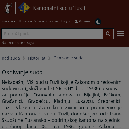
Kantonalni sud u Tuzli
Bosanski
Hrvatski
Srpski
Српски
English
Prijava
Napredna pretraga
Osnivanje suda
Rad suda
Historijat
Osnivanje suda
Nekadašnji Viši sud u Tuzli koji je Zakonom o redovnim
sudovima („Službeni list SR BiH“, broj 19/86), osnovan
za područje Osnovnih sudova u Bijeljini, Brčkom,
Gračanici, Gradačcu, Kladnju, Lukavcu, Srebrenici,
Tuzli, Vlasenici, Zvorniku i Živinicama promijenio je
naziv u Kantonalni sud u Tuzli, donošenjem od strane
Skupštine Tuzlansko – podrinjskog kantona na sjednici
održanoj dana 08. jula 1996. godine Zakona o