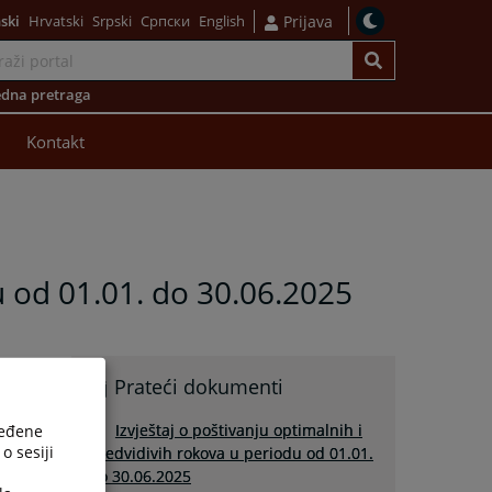
ski
Hrvatski
Srpski
Српски
English
Prijava
dna pretraga
Kontakt
du od 01.01. do 30.06.2025
Prateći dokumenti
Izvještaj o poštivanju optimalnih i
ređene
o sesiji
predvidivih rokova u periodu od 01.01.
do 30.06.2025