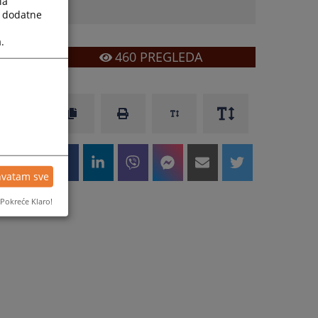
la
a dodatne
.
460
PREGLEDA
hvatam sve
Pokreće Klaro!