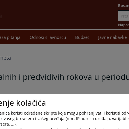
Bosan
i
Idi
na
Napre
sadržaj
aša pitanja
Odnosi s javnošću
Budžet
Javne nabavke
dmeta
alnih i predvidivih rokova u perio
enje kolačića
nica koristi određene skripte koje mogu pohranjivati i koristiti od
iz vašeg browsera i vašeg uređaja (npr. IP adresa uređaja, varijable 
era, ...).