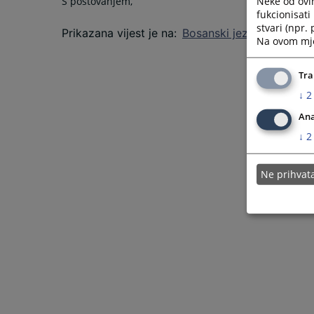
Neke od ovi
S poštovanjem,
fukcionisat
stvari (npr.
Prikazana vijest je na
:
Bosanski jezik
Na ovom mjes
Tra
↓
2
Ana
↓
2
Ne prihva