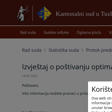
Kantonalni sud u Tuzl
Rad suda
Sudske odluke
Oglasna ploča
V
Rad suda
Statistika suda
Protok pre
Izvještaj o poštivanju optim
14.07.2025.
Poštovani,
Korišt
Više informacija možete pronaći u prilogu.
Ova web stra
informacije 
unutar brows