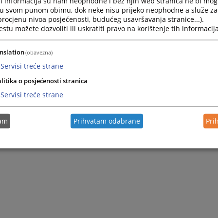
h informacija su nam neophodne i bez njih web stranica ne bi mog
i u svom punom obimu, dok neke nisu prijeko neophodne a služe z
 procjenu nivoa posjećenosti, budućeg usavršavanja stranice...).
tu možete dozvoliti ili uskratiti pravo na korištenje tih informacija
nslation
(obavezna)
Servisi treće strane
litika o posjećenosti stranica
Servisi treće strane
tam
Prihvatam odabrane
Pri