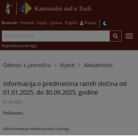
Kantonalni sud u Tuzli
Bosanski
Hrvatski
Srpski
Српски
English
Prijava
Napredna pretraga
Odnosi s javnošću
Vijesti
Aktuelnosti
Informacija o predmetima ratnih zločina od
01.01.2025. do 30.09.2025. godine
01.10.2025.
Poštovani,
Više informacija možete pronaći u prilogu.