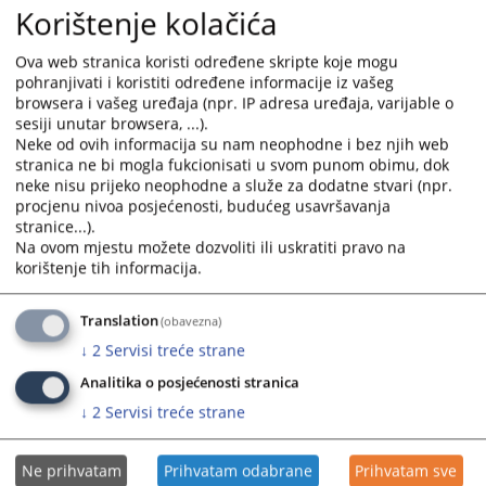
Korištenje kolačića
Ova web stranica koristi određene skripte koje mogu
pohranjivati i koristiti određene informacije iz vašeg
browsera i vašeg uređaja (npr. IP adresa uređaja, varijable o
S poštovanjem
sesiji unutar browsera, ...).
Neke od ovih informacija su nam neophodne i bez njih web
Prikazana vijest je na
:
Bosanski jezik
stranica ne bi mogla fukcionisati u svom punom obimu, dok
neke nisu prijeko neophodne a služe za dodatne stvari (npr.
Prateći dokumenti
procjenu nivoa posjećenosti, budućeg usavršavanja
stranice...).
Informacija o radu na predmetima ratnih zločina
Na ovom mjestu možete dozvoliti ili uskratiti pravo na
korištenje tih informacija.
382
PREGLEDA
Translation
(obavezna)
↓
2
Servisi treće strane
Analitika o posjećenosti stranica
↓
2
Servisi treće strane
Ne prihvatam
Prihvatam odabrane
Prihvatam sve